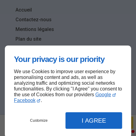
Accueil
Contactez-nous
Mentions légales
Plan du site
Your privacy is our priority
We use Cookies to improve user experience by
Haut de page
personalising content and ads, as well as
analyzing traffic and optimizing social networks
functionalities. By clicking "I Agree" you consent to
the use of Cookies from our providers
Google
Facebook
.
I AGREE
Customize
Menu
Infos
Réservez votre véhicule
09 74 56 23 02