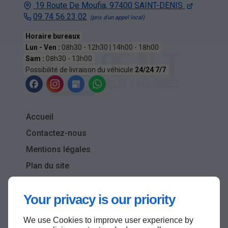
19 Route De Moufia,
97400
SAINT-DENIS
09 74 56 23 02
Horaire bureaux
Lun - Ven :
08h30 - 12h30 | 14h00 - 18h00
Sam :
08h30 - 13h00
Possibilité de livraison du véhicule
24/24 7/7
Accueil
Contactez-nous
Mentions légales
Plan du site
Your privacy is our priority
We use Cookies to improve user experience by
Haut de page