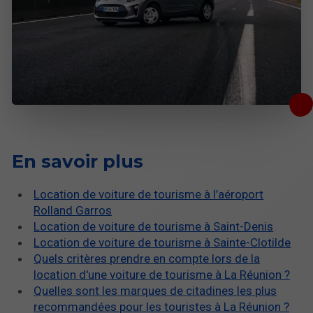
En savoir plus
Location de voiture de tourisme à l’aéroport
Rolland Garros
Location de voiture de tourisme à Saint-Denis
Location de voiture de tourisme à Sainte-Clotilde
Quels critères prendre en compte lors de la
location d'une voiture de tourisme à La Réunion ?
Quelles sont les marques de citadines les plus
recommandées pour les touristes à La Réunion ?