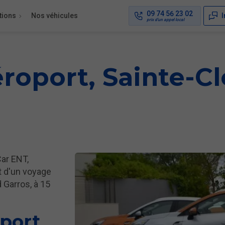
09 74 56 23 02
tions
Nos véhicules
I
éroport, Sainte-Cl
Car ENT,
t d'un voyage
 Garros, à 15
sport