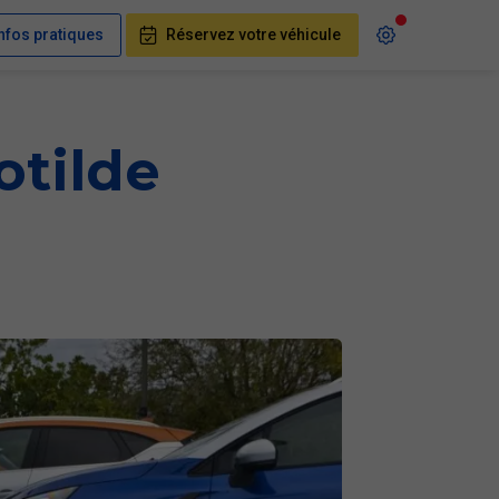
nfos pratiques
Réservez votre véhicule
otilde