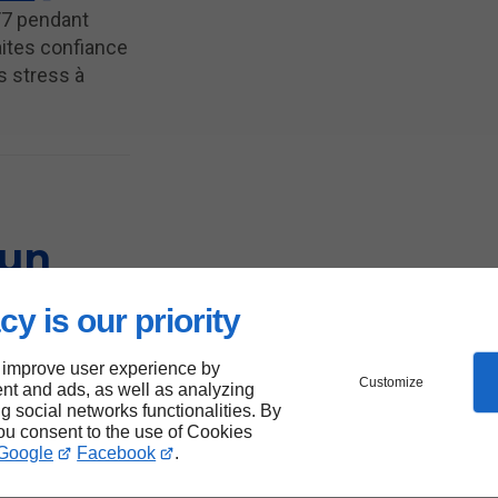
/7 pendant
ites confiance
s stress à
'un
-
cy is our priority
les
 improve user experience by
Customize
nt and ads, as well as analyzing
ng social networks functionalities. By
you consent to the use of Cookies
Google
Facebook
.
r un véhicule
e ou d'un