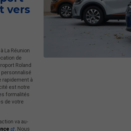
t vers
 à La Réunion
ocation de
éroport Roland
 personnalisé
e rapidement à
cité est notre
es formalités
és de votre
ction va au-
ence
. Nous