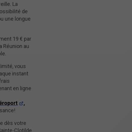
eille. La
ossibilité de
ou une longue
ement 19 € par
La Réunion au
le.
limité, vous
aque instant
frais
nant en ligne
aéroport
,
isance!
e dès votre
ainte-Clotilde